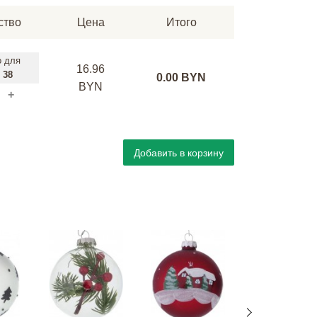
ство
Цена
Итого
о
для
16.96
:
38
0.00 BYN
BYN
+