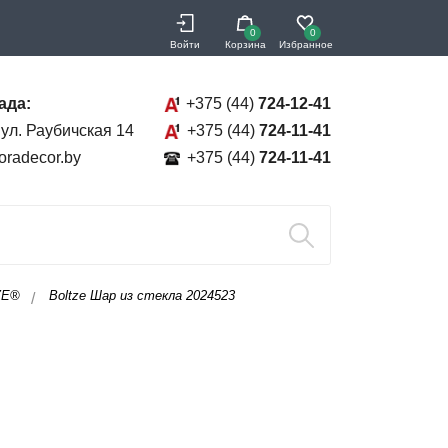
0
0
Войти
Корзина
Избранное
ада:
+375 (44)
724-12-41
 ул. Раубичская 14
+375 (44)
724-11-41
oradecor.by
+375 (44)
724-11-41
ZE®
Boltze Шар из стекла 2024523