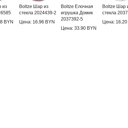
р из
Boltze Шар из
Boltze Елочная
Boltze Шар 
26585
стекла 2024439-2
игрушка Домик
стекла 2037
2037392-5
68 BYN
Цена: 16.96 BYN
Цена: 16.2
Цена: 33.90 BYN