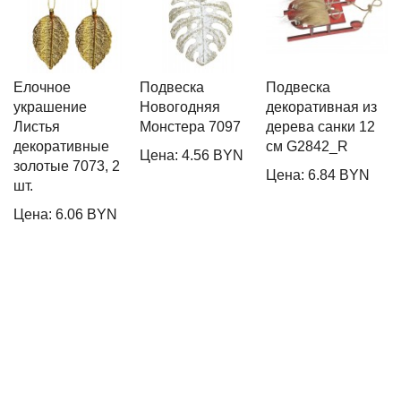
Елочное
Подвеска
Подвеска
И
украшение
Новогодняя
декоративная из
н
Листья
Монстера 7097
дерева санки 12
л
декоративные
см G2842_R
9
Цена: 4.56 BYN
золотые 7073, 2
Цена: 6.84 BYN
Ц
шт.
Цена: 6.06 BYN