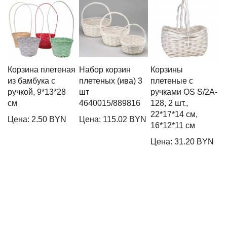
Корзина плетеная
Набор корзин
Корзины
К
из бамбука с
плетеных (ива) 3
плетеные с
(
ручкой, 9*13*28
шт
ручками OS S/2A-
с
см
4640015/889816
128, 2 шт.,
4
22*17*14 см,
Цена: 2.50 BYN
Цена: 115.02 BYN
Ц
16*12*11 см
Цена: 31.20 BYN