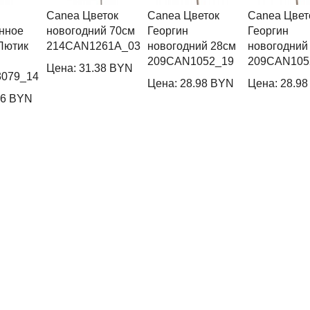
Canea Цветок
Canea Цветок
Canea Цвет
нное
новогодний 70см
Георгин
Георгин
Лютик
214CAN1261A_03
новогодний 28см
новогодний
209CAN1052_19
209CAN105
Цена: 31.38 BYN
079_14
Цена: 28.98 BYN
Цена: 28.9
96 BYN