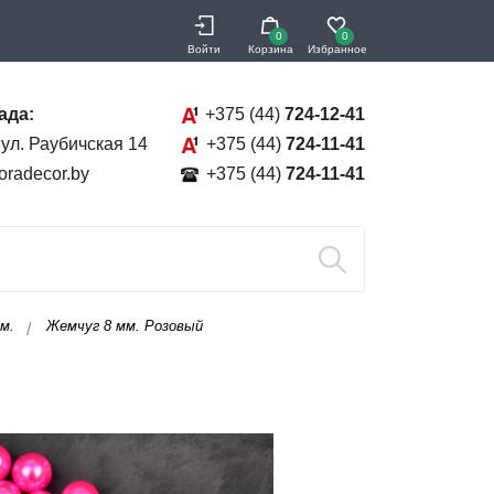
0
0
Войти
Корзина
Избранное
ада:
+375 (44)
724-12-41
 ул. Раубичская 14
+375 (44)
724-11-41
oradecor.by
+375 (44)
724-11-41
м.
Жемчуг 8 мм. Розовый